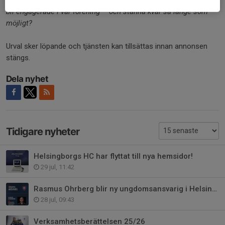
Hur kan vi utveckla vår verksamhet för att fler barn och unga ska
bli engagerade i vår förening – och stanna kvar så länge som
möjligt?
Urval sker löpande och tjänsten kan tillsättas innan annonsen
stängs.
Dela nyhet
Tidigare nyheter
Helsingborgs HC har flyttat till nya hemsidor!
29 jul, 11:42
Rasmus Ohrberg blir ny ungdomsansvarig i Helsingborgs Hockey Club
28 jul, 09:43
Verksamhetsberättelsen 25/26