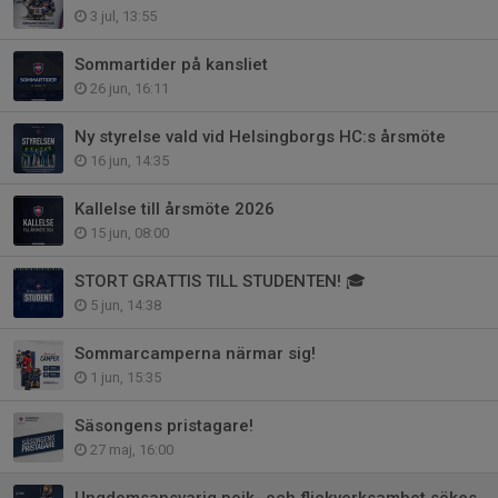
3 jul, 13:55
Sommartider på kansliet
26 jun, 16:11
Ny styrelse vald vid Helsingborgs HC:s årsmöte
16 jun, 14:35
Kallelse till årsmöte 2026
15 jun, 08:00
STORT GRATTIS TILL STUDENTEN! 🎓
5 jun, 14:38
Sommarcamperna närmar sig!
1 jun, 15:35
Säsongens pristagare!
27 maj, 16:00
Ungdomsansvarig pojk- och flickverksamhet sökes