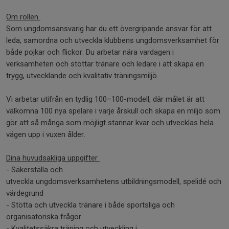
Om rollen
Som ungdomsansvarig har du ett övergripande ansvar för att
leda, samordna och utveckla klubbens ungdomsverksamhet för
både pojkar och flickor. Du arbetar nära vardagen i
verksamheten och stöttar tränare och ledare i att skapa en
trygg, utvecklande och kvalitativ träningsmiljö.
Vi arbetar utifrån en tydlig 100–100-modell, där målet är att
välkomna 100 nya spelare i varje årskull och skapa en miljö som
gör att så många som möjligt stannar kvar och utvecklas hela
vägen upp i vuxen ålder.
Dina huvudsakliga uppgifter
- Säkerställa och
utveckla ungdomsverksamhetens utbildningsmodell, spelidé och
värdegrund
- Stötta och utveckla tränare i både sportsliga och
organisatoriska frågor
- Kvalitetssäkra träning och utveckling i