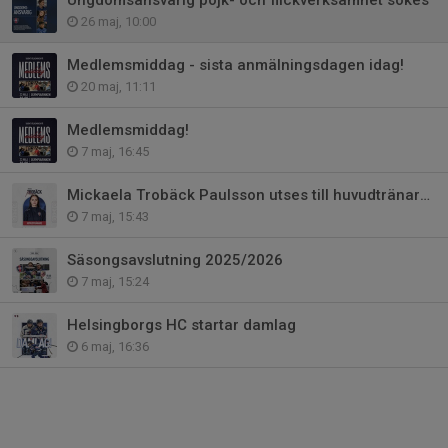
26 maj, 10:00
Medlemsmiddag - sista anmälningsdagen idag!
20 maj, 11:11
Medlemsmiddag!
7 maj, 16:45
Mickaela Trobäck Paulsson utses till huvudtränare för damlaget och damjunio
7 maj, 15:43
Säsongsavslutning 2025/2026
7 maj, 15:24
Helsingborgs HC startar damlag
6 maj, 16:36