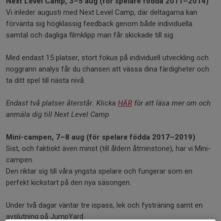
Next Level Camp, 3–5 aug (för spelare födda 2011–2014)
Vi inleder augusti med Next Level Camp, där deltagarna kan
förvänta sig högklassig feedback genom både individuella
samtal och dagliga filmklipp man får skickade till sig.
Med endast 15 platser, stort fokus på individuell utveckling och
noggrann analys får du chansen att vässa dina färdigheter och
ta ditt spel till nästa nivå.
Endast två platser återstår. Klicka
HÄR
för att läsa mer om och
anmäla dig till Next Level Camp
Mini-campen, 7–8 aug (för spelare födda 2017–2019)
Sist, och faktiskt även minst (till åldern åtminstone), har vi Mini-
campen.
Den riktar sig till våra yngsta spelare och fungerar som en
perfekt kickstart på den nya säsongen.
Under två dagar väntar tre ispass, lek och fysträning samt en
avslutning på JumpYard.