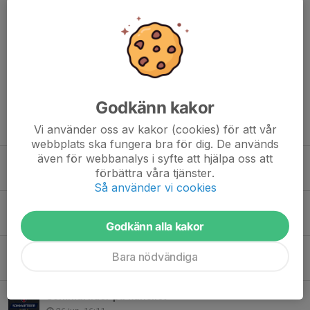
Klicka
HÄR
för att läsa mer om och anmäla dig till Mini-campen
Dela nyhet
Godkänn kakor
Tidigare nyheter
Vi använder oss av kakor (cookies) för att vår
webbplats ska fungera bra för dig. De används
även för webbanalys i syfte att hjälpa oss att
Helsingborgs HC har flyttat till nya hemsidor!
förbättra våra tjänster.
29 jul, 11:42
Så använder vi cookies
Rasmus Ohrberg blir ny ungdomsansvarig i Helsingborgs Hockey Club
28 jul, 09:43
Godkänn alla kakor
Verksamhetsberättelsen 25/26
Bara nödvändiga
3 jul, 13:55
Sommartider på kansliet