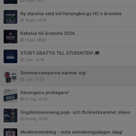
26 jun, 16:11
Ny styrelse vald vid Helsingborgs HC:s årsmöte
16 jun, 14:35
Kallelse till årsmöte 2026
15 jun, 08:00
STORT GRATTIS TILL STUDENTEN! 🎓
5 jun, 14:38
Sommarcamperna närmar sig!
1 jun, 15:35
Säsongens pristagare!
27 maj, 16:00
Ungdomsansvarig pojk- och flickverksamhet sökes
26 maj, 10:00
Medlemsmiddag - sista anmälningsdagen idag!