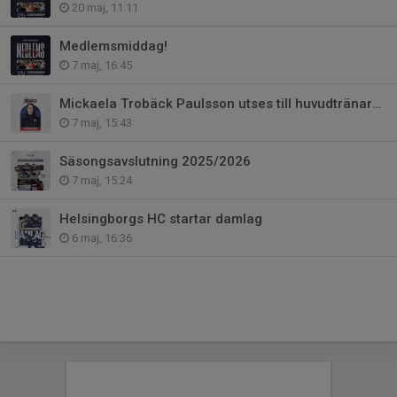
20 maj, 11:11
Medlemsmiddag!
7 maj, 16:45
Mickaela Trobäck Paulsson utses till huvudtränare för damlaget och damjunio
7 maj, 15:43
Säsongsavslutning 2025/2026
7 maj, 15:24
Helsingborgs HC startar damlag
6 maj, 16:36